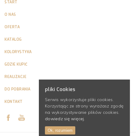
START
O NAS
OFERTA
KATALOG
KOLORYSTYKA
GDZIE KUPIĆ
REALIZACJE
pliki Cookies
DO POBRANIA
Serwis wykorzystuje pliki cookies.
KONTAKT
Korzystając ze strony wyrażasz zgodę
na wykorzystywanie plików cookies.
dowiedz się więcej.
Ok, rozumiem