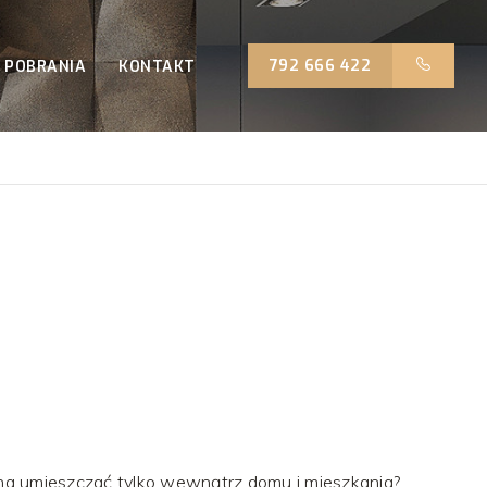
792 666 422
 POBRANIA
KONTAKT
a umieszczać tylko wewnątrz domu i mieszkania?