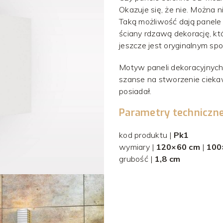
Okazuje się, że nie. Można 
Taką możliwość dają panel
ściany rdzawą dekorację, kt
jeszcze jest oryginalnym sp
Motyw paneli dekoracyjnych,
szanse na stworzenie ciekawe
posiadał.
Parametry techniczn
kod produktu |
Pk1
wymiary |
120×60 cm
|
100
grubość |
1
,8 cm