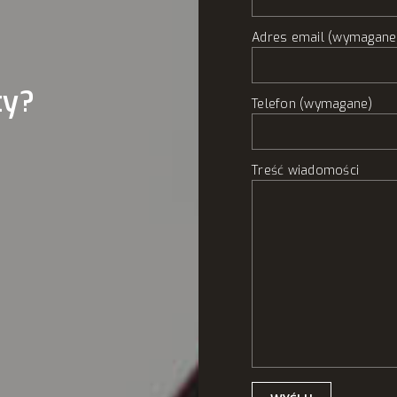
Adres email (wymagane
ty?
Telefon (wymagane)
Treść wiadomości