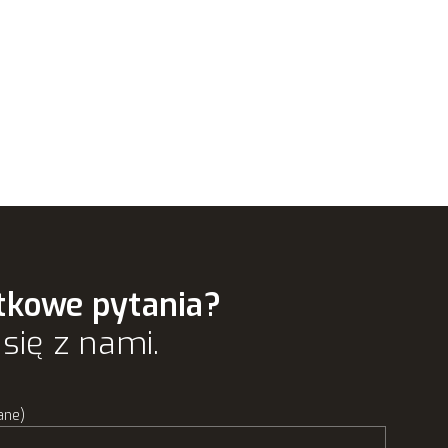
tkowe pytania?
się z nami.
ane)