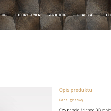
LOG
KOLORYSTYKA
GDZIE KUPIĆ
REALIZACJE
DO
Opis produktu
Panel gipsowy
Czy panele ścienne 3D możn