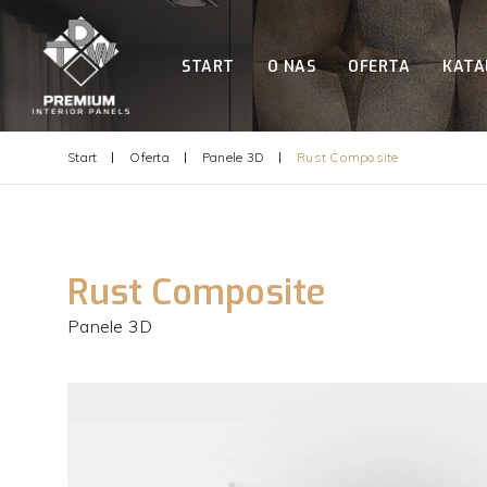
START
O NAS
OFERTA
KATA
Start
Oferta
Panele 3D
Rust Composite
Rust Composite
Panele 3D