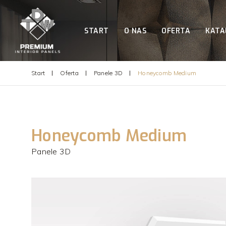
START
O NAS
OFERTA
KATA
Start
Oferta
Panele 3D
Honeycomb Medium
Honeycomb Medium
Panele 3D