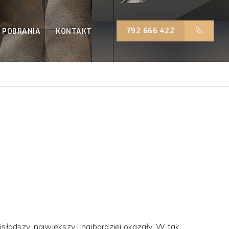
792 666 422
 POBRANIA
KONTAKT
jsłodszy, największy i najbardziej okazały. W tak