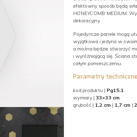
efektowny sposób będą właś
HONEYCOMB MEDIUM. Wybiera
dekoracyjny.
Pojedyncze panele mogą utw
wyjątkowa i jedyna w swoim 
a można będzie stworzyć m
i wyróżniającą się. Ściana 
całym pomieszczeniu.
Parametry techniczn
kod produktu |
Pg15.1
wymiary |
33×33 cm
grubość |
1,2 cm
|
1,7 cm
|
2