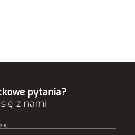
tkowe pytania?
się z nami.
ane)