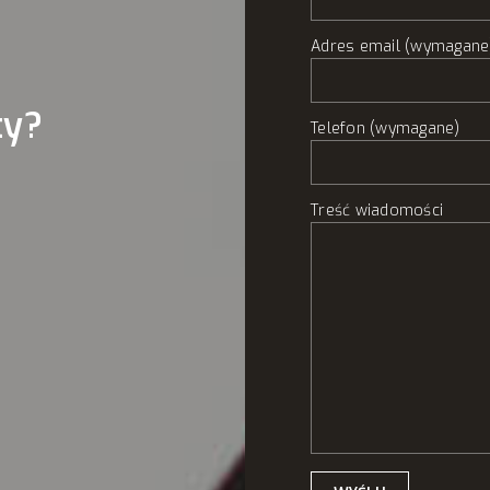
Adres email (wymagane
ty?
Telefon (wymagane)
Treść wiadomości