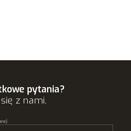
tkowe pytania?
się z nami.
ane)