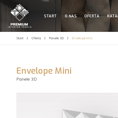
START
O NAS
OFERTA
KATA
Start
Oferta
Panele 3D
Envelope Mini
Envelope Mini
Panele 3D