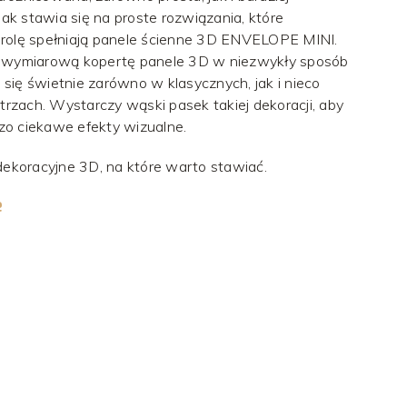
k stawia się na proste rozwiązania, które
 rolę spełniają panele ścienne 3D ENVELOPE MINI.
ójwymiarową kopertę panele 3D w niezwykły sposób
się świetnie zarówno w klasycznych, jak i nieco
zach. Wystarczy wąski pasek takiej dekoracji, aby
zo ciekawe efekty wizualne.
koracyjne 3D, na które warto stawiać.
e