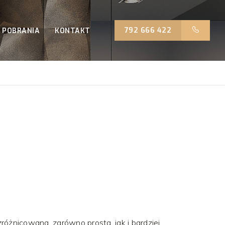
792 666 422
 POBRANIA
KONTAKT
różnicowana, zarówno prosta, jak i bardziej