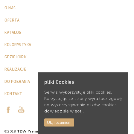
O NAS
OFERTA
KATALOG
KOLORYSTYKA
GDZIE KUPIĆ
REALIZACJE
pliki Cookies
DO POBRANIA
Serwis wykorzystuje pliki cookies.
KONTAKT
Korzystając ze strony wyrażasz zgodę
na wykorzystywanie plików cookies.
dowiedz się więcej.
Ok, rozumiem
©2019
TDW Premium Interior Panels
– dekoracyjne panele ścienne 3D