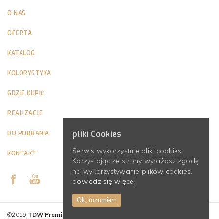
O NAS
OFERTA
KATALOG
KOLORYSTYKA
GDZIE KUPIĆ
REALIZACJE
pliki Cookies
DO POBRANIA
Serwis wykorzystuje pliki cookies.
KONTAKT
Korzystając ze strony wyrażasz zgodę
na wykorzystywanie plików cookies.
dowiedz się więcej.
Ok, rozumiem
©2019
TDW Premium Interior Panels
– dekoracyjne panele ścienne 3D